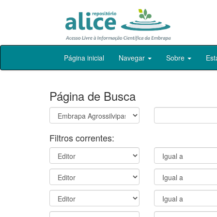
Skip
Página inicial
Navegar
Sobre
Est
navigation
Página de Busca
Filtros correntes: