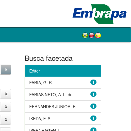
Busca facetada
Editor
FARIA, G. R.
1
FARIAS NETO, A. L. de
1
FERNANDES JUNIOR, F.
1
IKEDA, F. S.
1
ISERNHAGEN, I.
1