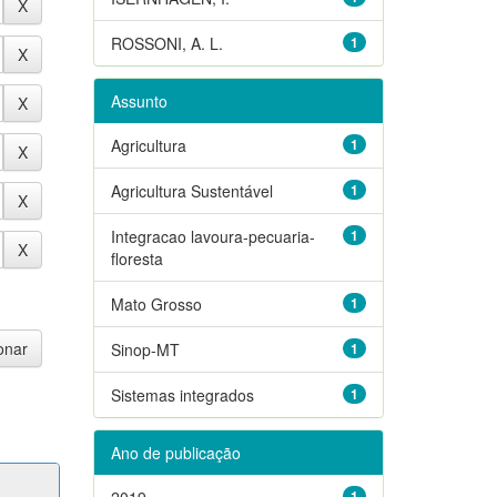
ROSSONI, A. L.
1
Assunto
Agricultura
1
Agricultura Sustentável
1
Integracao lavoura-pecuaria-
1
floresta
Mato Grosso
1
Sinop-MT
1
Sistemas integrados
1
Ano de publicação
2019
1