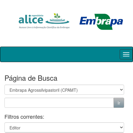
Skip
navigation
Página de Busca
Filtros correntes: