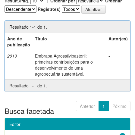
Result./Pág.
|
Ordenar por
Ordenar
Registro(s)
Resultado 1-1 de 1.
Ano de
Título
Autor(es)
publicação
2019
Embrapa Agrossilvipastoril:
-
primeiras contribuições para o
desenvolvimento de uma
agropecuária sustentável.
Resultado 1-1 de 1.
Anterior
1
Póximo
Busca facetada
Editor