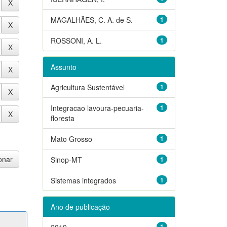
MAGALHÃES, C. A. de S.
1
ROSSONI, A. L.
1
Assunto
Agricultura Sustentável
1
Integracao lavoura-pecuaria-
1
floresta
Mato Grosso
1
Sinop-MT
1
Sistemas integrados
1
Ano de publicação
2019
1