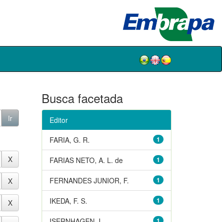
Busca facetada
Editor
FARIA, G. R.
1
FARIAS NETO, A. L. de
1
FERNANDES JUNIOR, F.
1
IKEDA, F. S.
1
ISERNHAGEN, I.
1