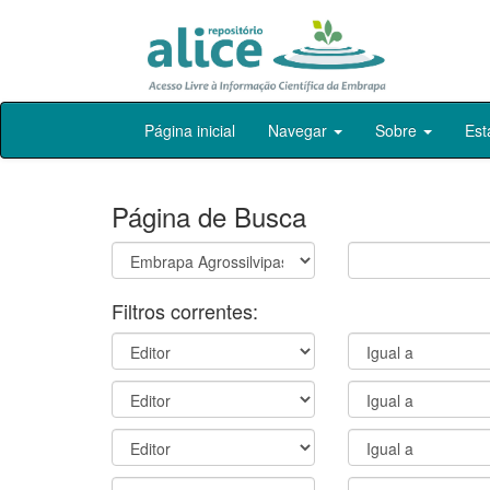
Skip
Página inicial
Navegar
Sobre
Est
navigation
Página de Busca
Filtros correntes: