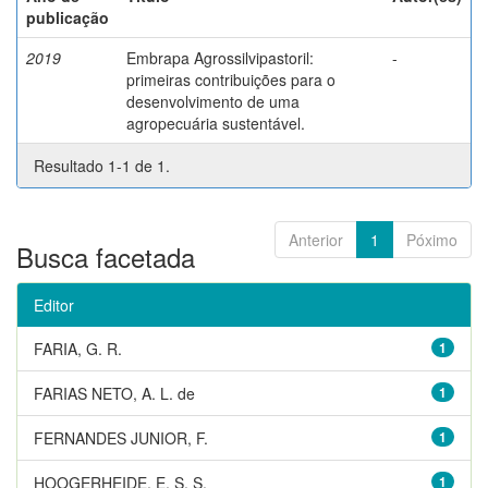
publicação
2019
Embrapa Agrossilvipastoril:
-
primeiras contribuições para o
desenvolvimento de uma
agropecuária sustentável.
Resultado 1-1 de 1.
Anterior
1
Póximo
Busca facetada
Editor
FARIA, G. R.
1
FARIAS NETO, A. L. de
1
FERNANDES JUNIOR, F.
1
HOOGERHEIDE, E. S. S.
1