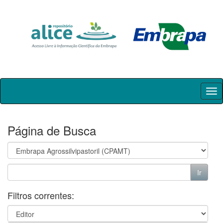
Skip
navigation
Página de Busca
Filtros correntes: