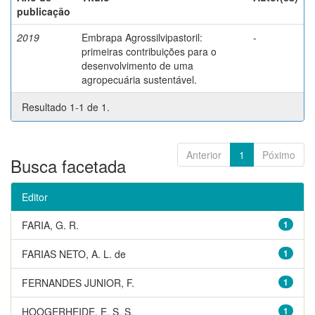
publicação
2019
Embrapa Agrossilvipastoril:
-
primeiras contribuições para o
desenvolvimento de uma
agropecuária sustentável.
Resultado 1-1 de 1.
Anterior
1
Póximo
Busca facetada
Editor
FARIA, G. R.
1
FARIAS NETO, A. L. de
1
FERNANDES JUNIOR, F.
1
HOOGERHEIDE, E. S. S.
1