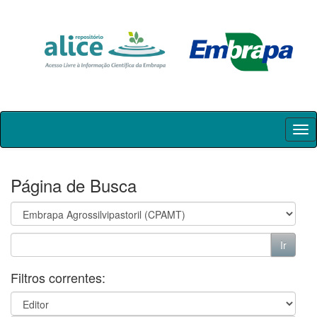
Skip
navigation
Página de Busca
Filtros correntes: