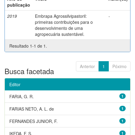
publicação
2019
Embrapa Agrossilvipastoril:
-
primeiras contribuições para o
desenvolvimento de uma
agropecuária sustentável.
Resultado 1-1 de 1.
Anterior
1
Póximo
Busca facetada
Editor
FARIA, G. R.
1
FARIAS NETO, A. L. de
1
FERNANDES JUNIOR, F.
1
IKEDA, F. S.
1