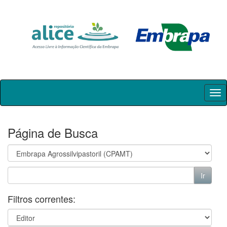
Skip
navigation
Página de Busca
Filtros correntes: