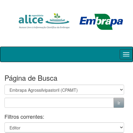
Skip
navigation
Página de Busca
Filtros correntes: