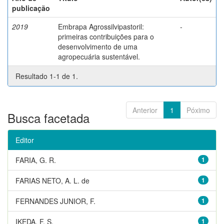
publicação
2019
Embrapa Agrossilvipastoril:
-
primeiras contribuições para o
desenvolvimento de uma
agropecuária sustentável.
Resultado 1-1 de 1.
Anterior
1
Póximo
Busca facetada
Editor
FARIA, G. R.
1
FARIAS NETO, A. L. de
1
FERNANDES JUNIOR, F.
1
IKEDA, F. S.
1