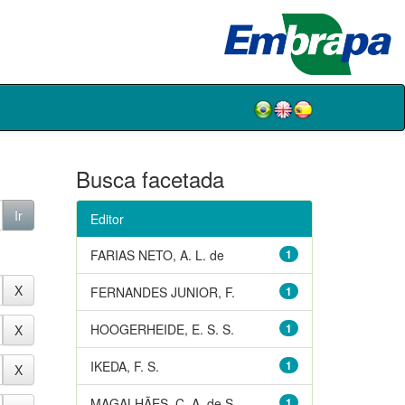
Busca facetada
Editor
FARIAS NETO, A. L. de
1
FERNANDES JUNIOR, F.
1
HOOGERHEIDE, E. S. S.
1
IKEDA, F. S.
1
MAGALHÃES, C. A. de S.
1