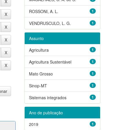
ROSSONI, A. L.
1
VENDRUSCULO, L. G.
1
Assunto
Agricultura
1
Agricultura Sustentável
1
Mato Grosso
1
Sinop-MT
1
Sistemas integrados
1
Ano de publicação
2019
1