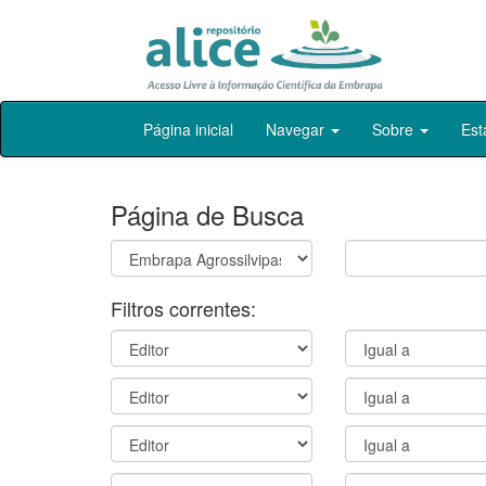
Skip
Página inicial
Navegar
Sobre
Est
navigation
Página de Busca
Filtros correntes: