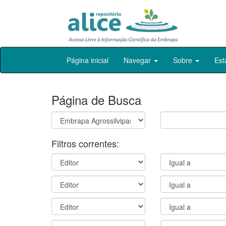
Skip
Página inicial
Navegar
Sobre
Est
navigation
Página de Busca
Filtros correntes: