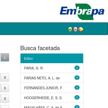
Busca facetada
Editor
FARIA, G. R.
1
FARIAS NETO, A. L. de
1
FERNANDES JUNIOR, F.
1
HOOGERHEIDE, E. S. S.
1
MAGALHÃES, C. A. de S.
1