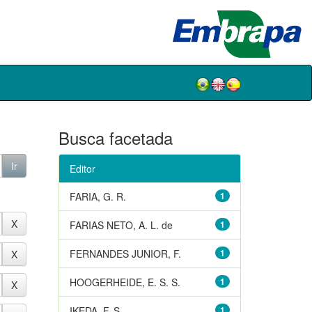
Busca facetada
Editor
FARIA, G. R.
1
FARIAS NETO, A. L. de
1
FERNANDES JUNIOR, F.
1
HOOGERHEIDE, E. S. S.
1
IKEDA, F. S.
1