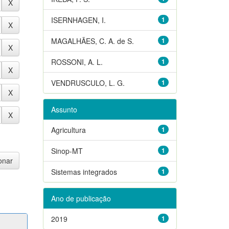
ISERNHAGEN, I.
1
MAGALHÃES, C. A. de S.
1
ROSSONI, A. L.
1
VENDRUSCULO, L. G.
1
Assunto
Agricultura
1
Sinop-MT
1
Sistemas integrados
1
Ano de publicação
2019
1