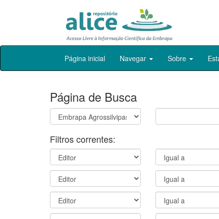
Skip
Página inicial
Navegar
Sobre
Est
navigation
Página de Busca
Filtros correntes: