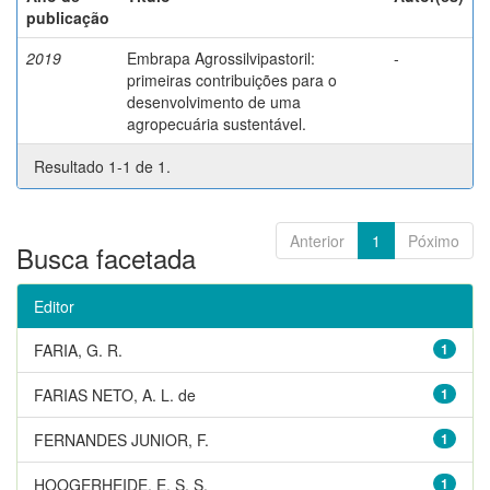
publicação
2019
Embrapa Agrossilvipastoril:
-
primeiras contribuições para o
desenvolvimento de uma
agropecuária sustentável.
Resultado 1-1 de 1.
Anterior
1
Póximo
Busca facetada
Editor
FARIA, G. R.
1
FARIAS NETO, A. L. de
1
FERNANDES JUNIOR, F.
1
HOOGERHEIDE, E. S. S.
1