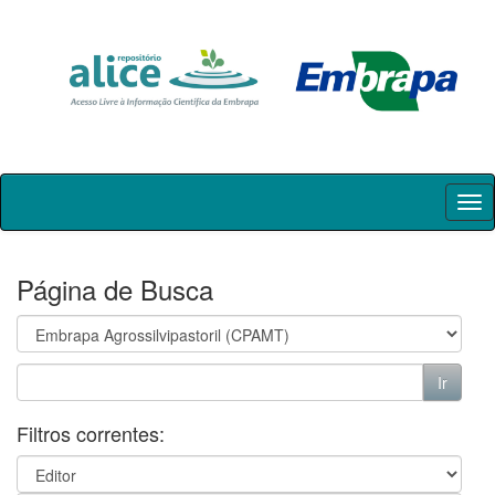
Skip
navigation
Página de Busca
Filtros correntes: