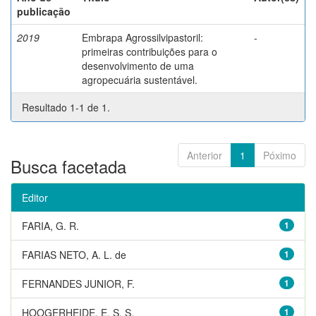
publicação
2019
Embrapa Agrossilvipastoril:
-
primeiras contribuições para o
desenvolvimento de uma
agropecuária sustentável.
Resultado 1-1 de 1.
Anterior
1
Póximo
Busca facetada
Editor
FARIA, G. R.
1
FARIAS NETO, A. L. de
1
FERNANDES JUNIOR, F.
1
HOOGERHEIDE, E. S. S.
1