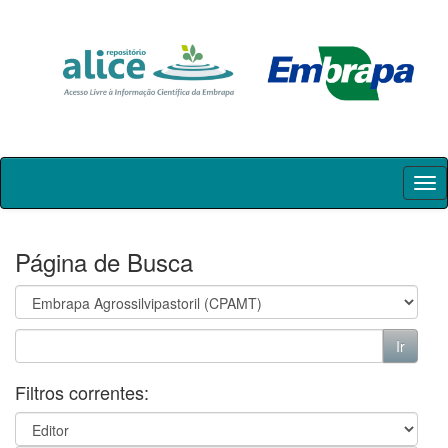
Skip
navigation
Página de Busca
Filtros correntes: