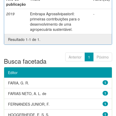
publicação
2019
Embrapa Agrossilvipastoril:
-
primeiras contribuições para o
desenvolvimento de uma
agropecuária sustentável.
Resultado 1-1 de 1.
Anterior
1
Póximo
Busca facetada
Editor
FARIA, G. R.
1
FARIAS NETO, A. L. de
1
FERNANDES JUNIOR, F.
1
HOOGERHEIDE, E. S. S.
1