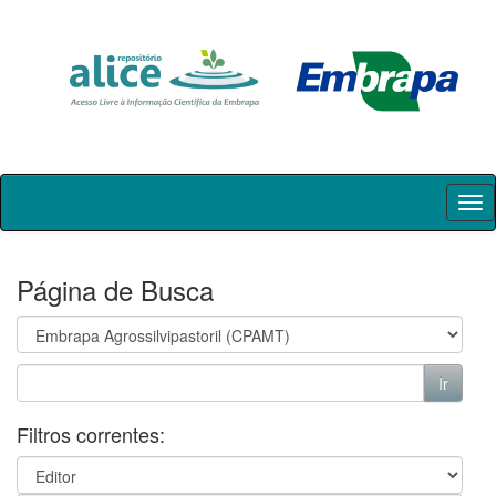
Skip
navigation
Página de Busca
Filtros correntes: