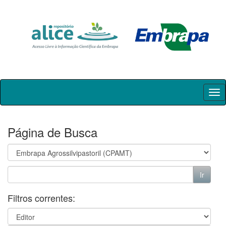
Skip
navigation
Página de Busca
Filtros correntes: