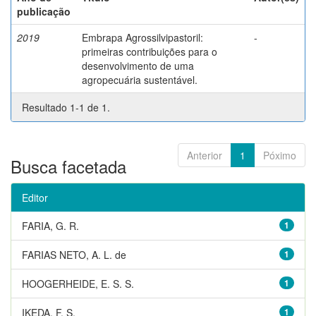
publicação
2019
Embrapa Agrossilvipastoril:
-
primeiras contribuições para o
desenvolvimento de uma
agropecuária sustentável.
Resultado 1-1 de 1.
Anterior
1
Póximo
Busca facetada
Editor
FARIA, G. R.
1
FARIAS NETO, A. L. de
1
HOOGERHEIDE, E. S. S.
1
IKEDA, F. S.
1