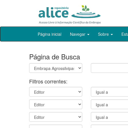
Skip
Página inicial
Navegar
Sobre
Est
navigation
Página de Busca
Filtros correntes: