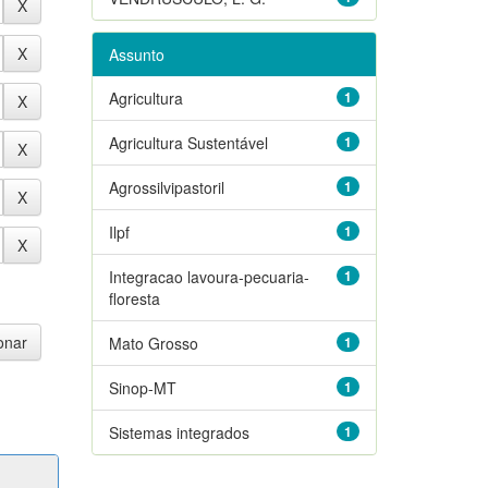
Assunto
Agricultura
1
Agricultura Sustentável
1
Agrossilvipastoril
1
Ilpf
1
Integracao lavoura-pecuaria-
1
floresta
Mato Grosso
1
Sinop-MT
1
Sistemas integrados
1