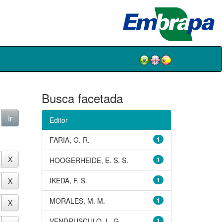
Busca facetada
Editor
FARIA, G. R.
1
HOOGERHEIDE, E. S. S.
1
IKEDA, F. S.
1
MORALES, M. M.
1
VENDRUSCULO, L. G.
1