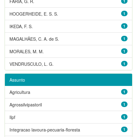
FARIA, G. R.
1
HOOGERHEIDE, E. S. S.
1
IKEDA, F. S.
1
MAGALHÃES, C. A. de S.
1
MORALES, M. M.
1
VENDRUSCULO, L. G.
1
Assunto
Agricultura
1
Agrossilvipastoril
1
Ilpf
1
Integracao lavoura-pecuaria-floresta
1