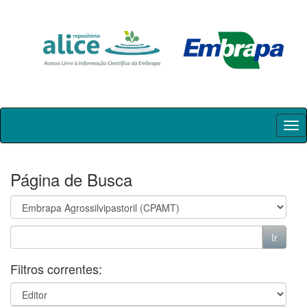
Skip
navigation
Página de Busca
Filtros correntes: