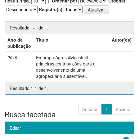
Result./Pág.
|
Ordenar por
Ordenar
Registro(s)
Resultado 1-1 de 1.
Ano de
Título
Autor(es)
publicação
2019
Embrapa Agrossilvipastoril:
-
primeiras contribuições para o
desenvolvimento de uma
agropecuária sustentável.
Resultado 1-1 de 1.
Anterior
1
Póximo
Busca facetada
Editor