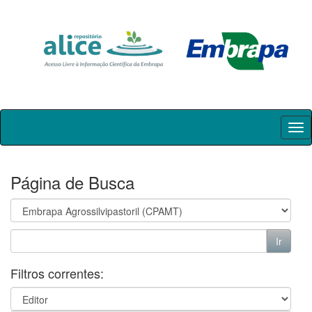
Skip
navigation
Página de Busca
Filtros correntes: