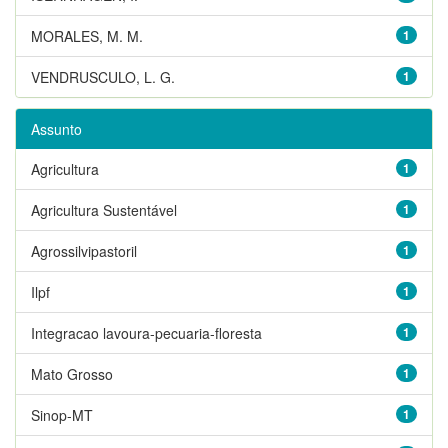
MORALES, M. M.
1
VENDRUSCULO, L. G.
1
Assunto
Agricultura
1
Agricultura Sustentável
1
Agrossilvipastoril
1
Ilpf
1
Integracao lavoura-pecuaria-floresta
1
Mato Grosso
1
Sinop-MT
1