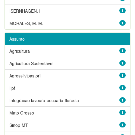
ISERNHAGEN, I.
1
MORALES, M. M.
1
Assunto
Agricultura
1
Agricultura Sustentável
1
Agrossilvipastoril
1
Ilpf
1
Integracao lavoura-pecuaria-floresta
1
Mato Grosso
1
Sinop-MT
1