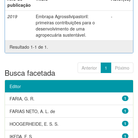
publicação
2019
Embrapa Agrossilvipastoril:
-
primeiras contribuições para o
desenvolvimento de uma
agropecuária sustentável.
Resultado 1-1 de 1.
Anterior
1
Póximo
Busca facetada
Editor
FARIA, G. R.
1
FARIAS NETO, A. L. de
1
HOOGERHEIDE, E. S. S.
1
IKEDA, F. S.
1