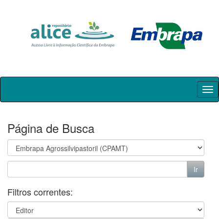
Skip
navigation
Página de Busca
Filtros correntes: