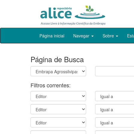
Skip
Página inicial
Navegar
Sobre
Est
navigation
Página de Busca
Filtros correntes: