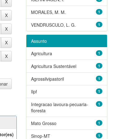
MORALES, M. M.
1
VENDRUSCULO, L. G.
1
Assunto
Agricultura
1
Agricultura Sustentável
1
Agrossilvipastoril
1
Ilpf
1
Integracao lavoura-pecuaria-
1
floresta
Mato Grosso
1
tor(es)
Sinop-MT
1