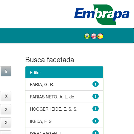
Busca facetada
Editor
FARIA, G. R.
1
FARIAS NETO, A. L. de
1
HOOGERHEIDE, E. S. S.
1
IKEDA, F. S.
1
ISERNHAGEN, I.
1