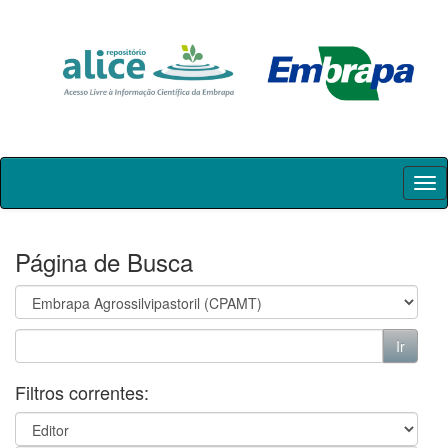
Skip
navigation
Página de Busca
Filtros correntes: