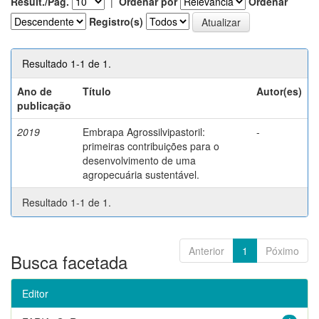
Result./Pág.
|
Ordenar por
Ordenar
Registro(s)
Resultado 1-1 de 1.
Ano de
Título
Autor(es)
publicação
2019
Embrapa Agrossilvipastoril:
-
primeiras contribuições para o
desenvolvimento de uma
agropecuária sustentável.
Resultado 1-1 de 1.
Anterior
1
Póximo
Busca facetada
Editor