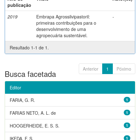
publicação
2019
Embrapa Agrossilvipastoril:
-
primeiras contribuições para o
desenvolvimento de uma
agropecuária sustentável.
Resultado 1-1 de 1.
Anterior
1
Póximo
Busca facetada
Editor
FARIA, G. R.
1
FARIAS NETO, A. L. de
1
HOOGERHEIDE, E. S. S.
1
IKEDA, F. S.
1