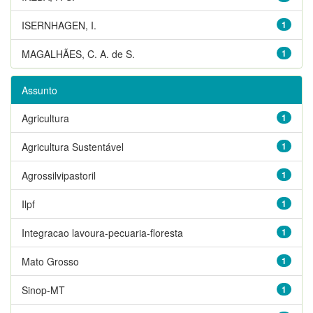
ISERNHAGEN, I.
1
MAGALHÃES, C. A. de S.
1
Assunto
Agricultura
1
Agricultura Sustentável
1
Agrossilvipastoril
1
Ilpf
1
Integracao lavoura-pecuaria-floresta
1
Mato Grosso
1
Sinop-MT
1