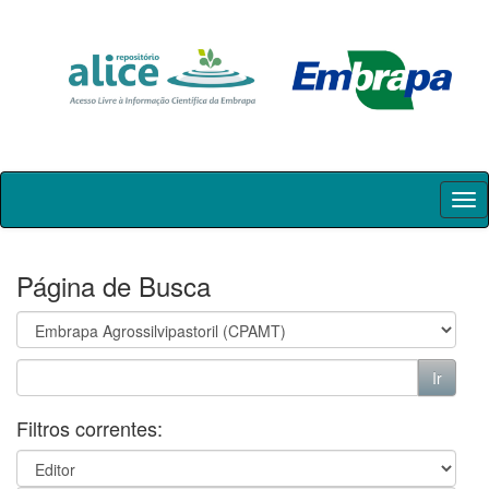
Skip
navigation
Página de Busca
Filtros correntes: