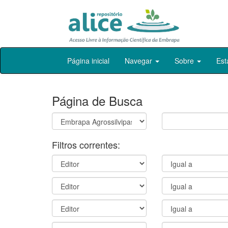
Skip
Página inicial
Navegar
Sobre
Est
navigation
Página de Busca
Filtros correntes: