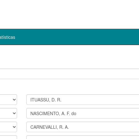
atísticas