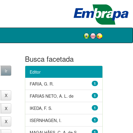
Busca facetada
Editor
FARIA, G. R.
1
FARIAS NETO, A. L. de
1
IKEDA, F. S.
1
ISERNHAGEN, I.
1
MAGALHÃES, C. A. de S.
1