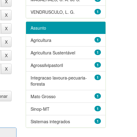
VENDRUSCULO, L. G.
1
Assunto
Agricultura
1
Agricultura Sustentável
1
Agrossilvipastoril
1
Integracao lavoura-pecuaria-
1
floresta
Mato Grosso
1
Sinop-MT
1
Sistemas integrados
1