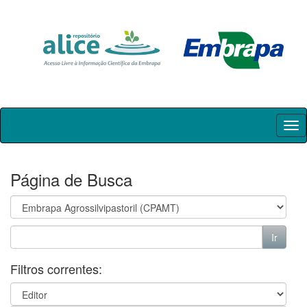
Skip
navigation
Página de Busca
Filtros correntes: