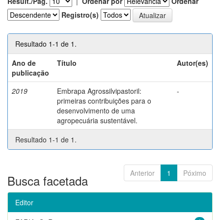
Result./Pág.
|
Ordenar por
Ordenar
Registro(s)
Resultado 1-1 de 1.
Ano de
Título
Autor(es)
publicação
2019
Embrapa Agrossilvipastoril:
-
primeiras contribuições para o
desenvolvimento de uma
agropecuária sustentável.
Resultado 1-1 de 1.
Anterior
1
Póximo
Busca facetada
Editor