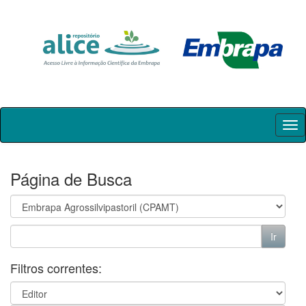
Skip
navigation
Página de Busca
Filtros correntes: