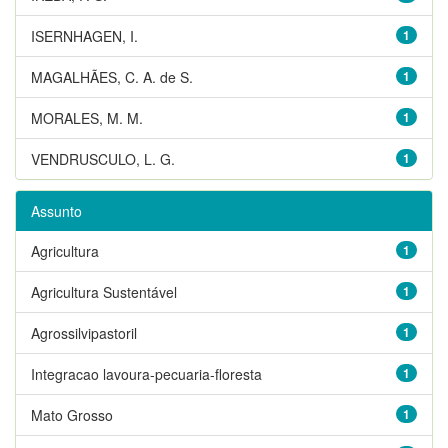
ISERNHAGEN, I.
1
MAGALHÃES, C. A. de S.
1
MORALES, M. M.
1
VENDRUSCULO, L. G.
1
Assunto
Agricultura
1
Agricultura Sustentável
1
Agrossilvipastoril
1
Integracao lavoura-pecuaria-floresta
1
Mato Grosso
1