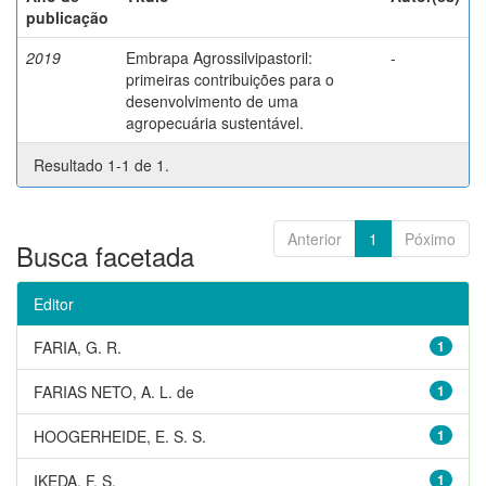
publicação
2019
Embrapa Agrossilvipastoril:
-
primeiras contribuições para o
desenvolvimento de uma
agropecuária sustentável.
Resultado 1-1 de 1.
Anterior
1
Póximo
Busca facetada
Editor
FARIA, G. R.
1
FARIAS NETO, A. L. de
1
HOOGERHEIDE, E. S. S.
1
IKEDA, F. S.
1