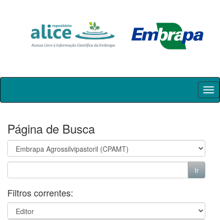
Skip
navigation
Página de Busca
Filtros correntes: