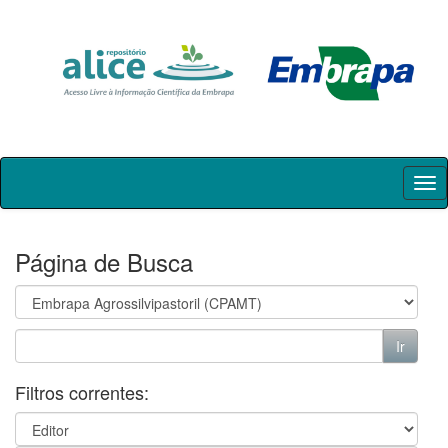
Skip
navigation
Página de Busca
Filtros correntes: