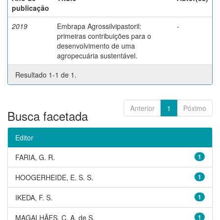
publicação
2019
Embrapa Agrossilvipastoril:
-
primeiras contribuições para o
desenvolvimento de uma
agropecuária sustentável.
Resultado 1-1 de 1.
Anterior
1
Póximo
Busca facetada
Editor
FARIA, G. R.
1
HOOGERHEIDE, E. S. S.
1
IKEDA, F. S.
1
MAGALHÃES, C. A. de S.
1