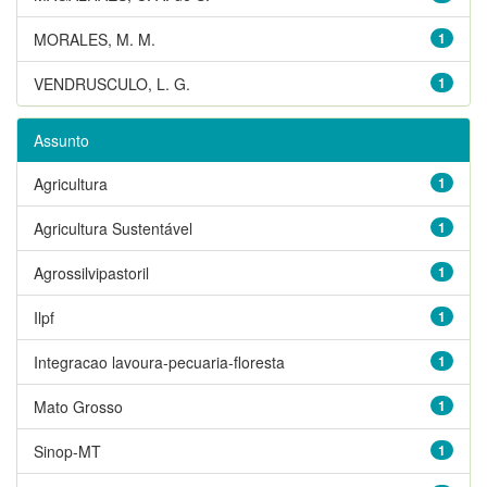
MORALES, M. M.
1
VENDRUSCULO, L. G.
1
Assunto
Agricultura
1
Agricultura Sustentável
1
Agrossilvipastoril
1
Ilpf
1
Integracao lavoura-pecuaria-floresta
1
Mato Grosso
1
Sinop-MT
1