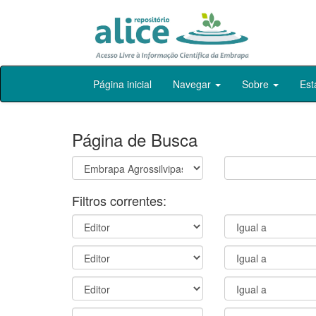
Skip
Página inicial
Navegar
Sobre
Est
navigation
Página de Busca
Filtros correntes: