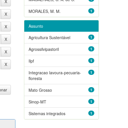
MORALES, M. M.
1
Assunto
Agricultura Sustentável
1
Agrossilvipastoril
1
Ilpf
1
Integracao lavoura-pecuaria-
1
floresta
Mato Grosso
1
Sinop-MT
1
Sistemas integrados
1