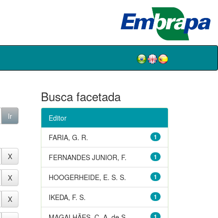
Busca facetada
Editor
FARIA, G. R.
1
FERNANDES JUNIOR, F.
1
HOOGERHEIDE, E. S. S.
1
IKEDA, F. S.
1
MAGALHÃES, C. A. de S.
1