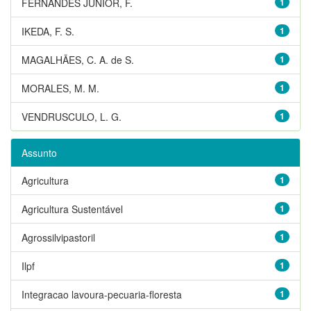
FERNANDES JUNIOR, F.
1
IKEDA, F. S.
1
MAGALHÃES, C. A. de S.
1
MORALES, M. M.
1
VENDRUSCULO, L. G.
1
Assunto
Agricultura
1
Agricultura Sustentável
1
Agrossilvipastoril
1
Ilpf
1
Integracao lavoura-pecuaria-floresta
1