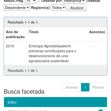
Result./Pág.
|
Ordenar por
Ordenar
Registro(s)
Resultado 1-1 de 1.
Ano de
Título
Autor(es)
publicação
2019
Embrapa Agrossilvipastoril:
-
primeiras contribuições para o
desenvolvimento de uma
agropecuária sustentável.
Resultado 1-1 de 1.
Anterior
1
Póximo
Busca facetada
Editor