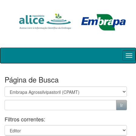
Skip
navigation
Página de Busca
Filtros correntes: