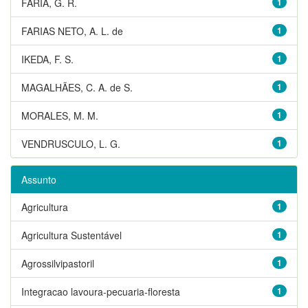
FARIA, G. R.
1
FARIAS NETO, A. L. de
1
IKEDA, F. S.
1
MAGALHÃES, C. A. de S.
1
MORALES, M. M.
1
VENDRUSCULO, L. G.
1
Assunto
Agricultura
1
Agricultura Sustentável
1
Agrossilvipastoril
1
Integracao lavoura-pecuaria-floresta
1