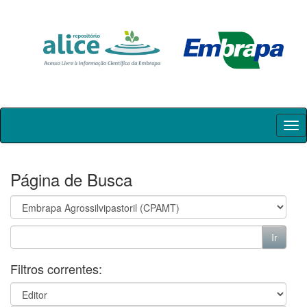
Skip
navigation
Página de Busca
Filtros correntes: