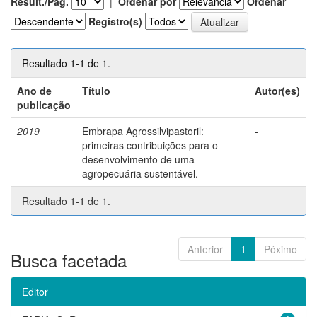
Result./Pág.
|
Ordenar por
Ordenar
Registro(s)
Resultado 1-1 de 1.
Ano de
Título
Autor(es)
publicação
2019
Embrapa Agrossilvipastoril:
-
primeiras contribuições para o
desenvolvimento de uma
agropecuária sustentável.
Resultado 1-1 de 1.
Anterior
1
Póximo
Busca facetada
Editor