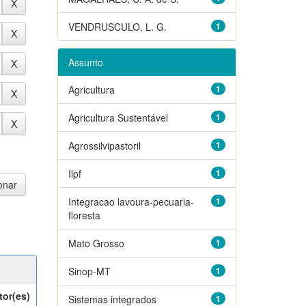
VENDRUSCULO, L. G.
1
Assunto
Agricultura
1
Agricultura Sustentável
1
Agrossilvipastoril
1
Ilpf
1
Integracao lavoura-pecuaria-
1
floresta
Mato Grosso
1
Sinop-MT
1
tor(es)
Sistemas integrados
1