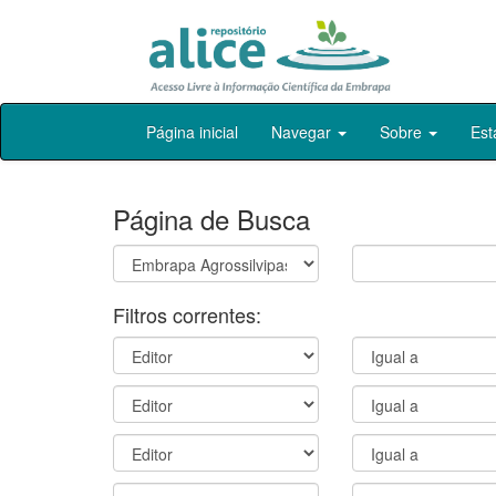
Skip
Página inicial
Navegar
Sobre
Est
navigation
Página de Busca
Filtros correntes: