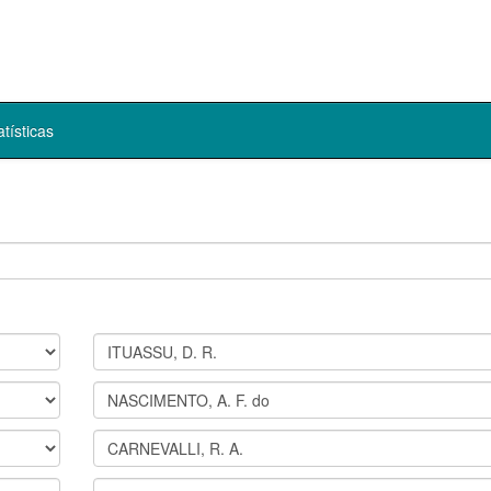
atísticas