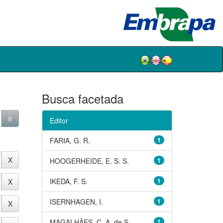
Busca facetada
Editor
FARIA, G. R.
1
HOOGERHEIDE, E. S. S.
1
IKEDA, F. S.
1
ISERNHAGEN, I.
1
MAGALHÃES, C. A. de S.
1