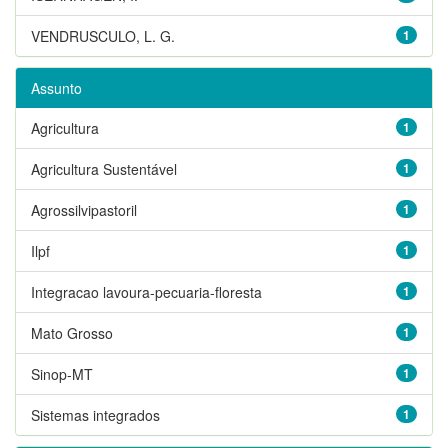
VENDRUSCULO, L. G.
1
Assunto
Agricultura
1
Agricultura Sustentável
1
Agrossilvipastoril
1
Ilpf
1
Integracao lavoura-pecuaria-floresta
1
Mato Grosso
1
Sinop-MT
1
Sistemas integrados
1