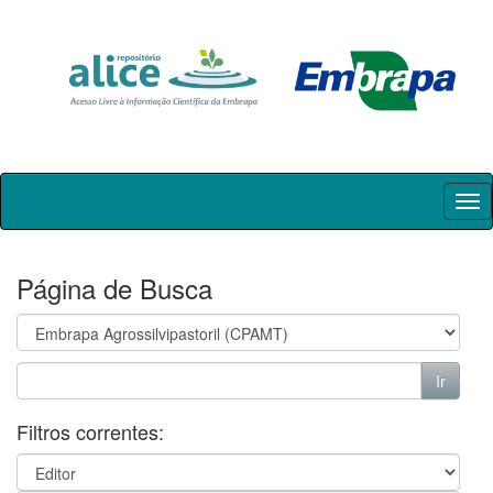
Skip
navigation
Página de Busca
Filtros correntes: