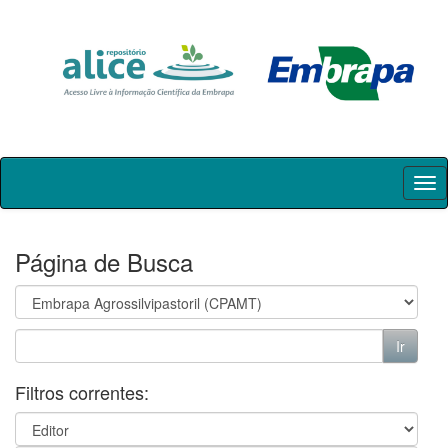
Skip
navigation
Página de Busca
Filtros correntes: