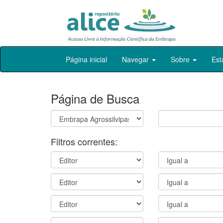
Skip
Página inicial
Navegar
Sobre
Est
navigation
Página de Busca
Filtros correntes: