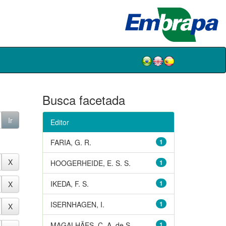
Busca facetada
Editor
FARIA, G. R.
1
HOOGERHEIDE, E. S. S.
1
IKEDA, F. S.
1
ISERNHAGEN, I.
1
MAGALHÃES, C. A. de S.
1