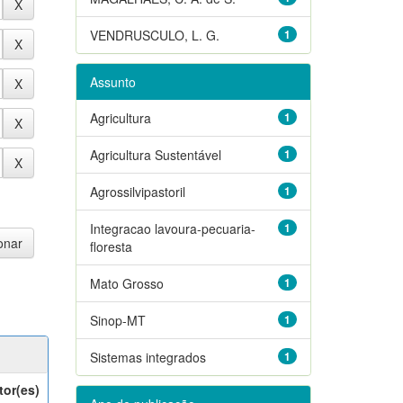
VENDRUSCULO, L. G.
1
Assunto
Agricultura
1
Agricultura Sustentável
1
Agrossilvipastoril
1
Integracao lavoura-pecuaria-
1
floresta
Mato Grosso
1
Sinop-MT
1
Sistemas integrados
1
tor(es)