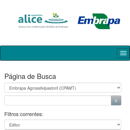
Skip
navigation
Página de Busca
Filtros correntes: