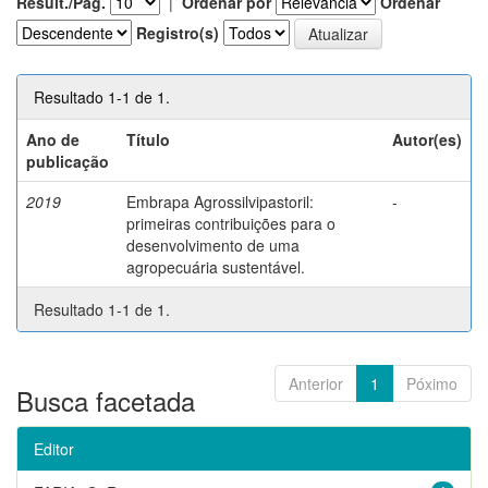
Result./Pág.
|
Ordenar por
Ordenar
Registro(s)
Resultado 1-1 de 1.
Ano de
Título
Autor(es)
publicação
2019
Embrapa Agrossilvipastoril:
-
primeiras contribuições para o
desenvolvimento de uma
agropecuária sustentável.
Resultado 1-1 de 1.
Anterior
1
Póximo
Busca facetada
Editor