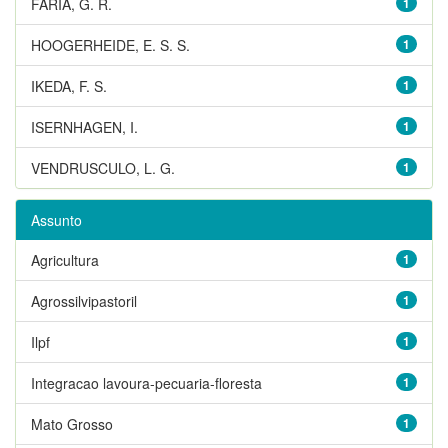
FARIA, G. R.
1
HOOGERHEIDE, E. S. S.
1
IKEDA, F. S.
1
ISERNHAGEN, I.
1
VENDRUSCULO, L. G.
1
Assunto
Agricultura
1
Agrossilvipastoril
1
Ilpf
1
Integracao lavoura-pecuaria-floresta
1
Mato Grosso
1