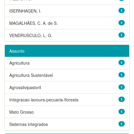
ISERNHAGEN, I.
1
MAGALHÃES, C. A. de S.
1
VENDRUSCULO, L. G.
1
Assunto
Agricultura
1
Agricultura Sustentável
1
Agrossilvipastoril
1
Integracao lavoura-pecuaria-floresta
1
Mato Grosso
1
Sistemas integrados
1