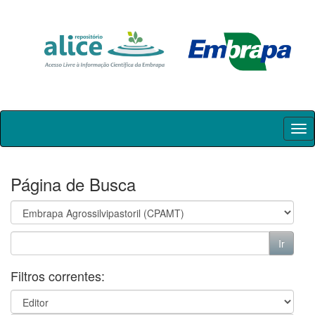
Skip
navigation
Página de Busca
Filtros correntes: