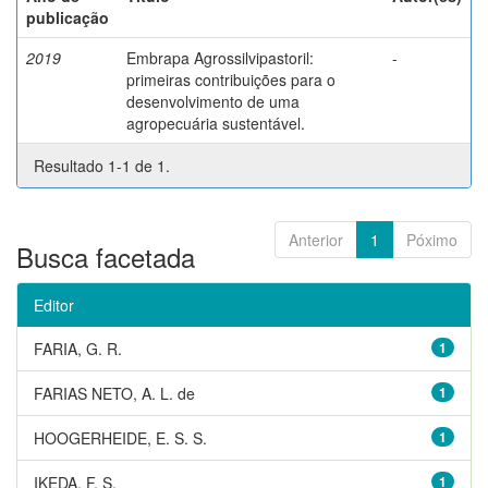
publicação
2019
Embrapa Agrossilvipastoril:
-
primeiras contribuições para o
desenvolvimento de uma
agropecuária sustentável.
Resultado 1-1 de 1.
Anterior
1
Póximo
Busca facetada
Editor
FARIA, G. R.
1
FARIAS NETO, A. L. de
1
HOOGERHEIDE, E. S. S.
1
IKEDA, F. S.
1