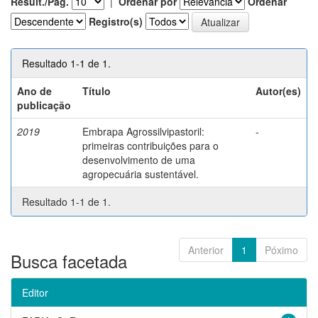
Result./Pág.
|
Ordenar por
Ordenar
Registro(s)
Resultado 1-1 de 1.
Ano de
Título
Autor(es)
publicação
2019
Embrapa Agrossilvipastoril:
-
primeiras contribuições para o
desenvolvimento de uma
agropecuária sustentável.
Resultado 1-1 de 1.
Anterior
1
Póximo
Busca facetada
Editor