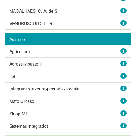
MAGALHÃES, C. A. de S.
1
VENDRUSCULO, L. G.
1
Assunto
Agricultura
1
Agrossilvipastoril
1
Ilpf
1
Integracao lavoura-pecuaria-floresta
1
Mato Grosso
1
Sinop-MT
1
Sistemas integrados
1