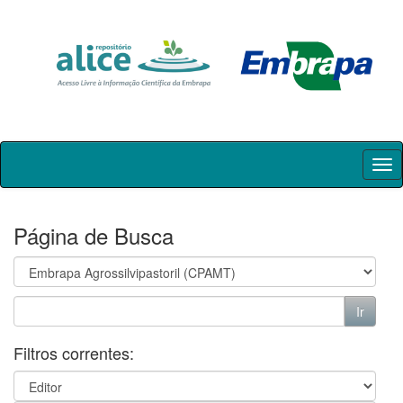
Skip
navigation
Página de Busca
Filtros correntes: