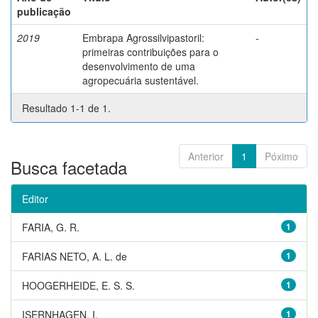
publicação
2019
Embrapa Agrossilvipastoril:
-
primeiras contribuições para o
desenvolvimento de uma
agropecuária sustentável.
Resultado 1-1 de 1.
Anterior
1
Póximo
Busca facetada
Editor
FARIA, G. R.
1
FARIAS NETO, A. L. de
1
HOOGERHEIDE, E. S. S.
1
ISERNHAGEN, I.
1