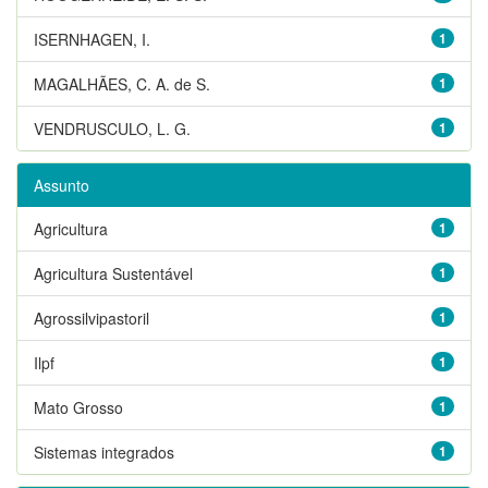
ISERNHAGEN, I.
1
MAGALHÃES, C. A. de S.
1
VENDRUSCULO, L. G.
1
Assunto
Agricultura
1
Agricultura Sustentável
1
Agrossilvipastoril
1
Ilpf
1
Mato Grosso
1
Sistemas integrados
1