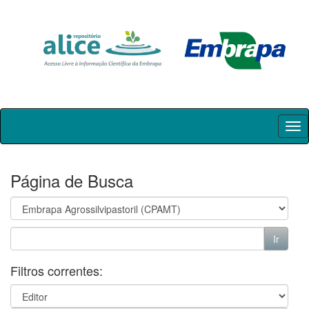
Skip
navigation
Página de Busca
Filtros correntes: