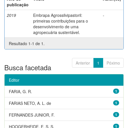
publicação
2019
Embrapa Agrossilvipastoril:
-
primeiras contribuições para o
desenvolvimento de uma
agropecuária sustentável.
Resultado 1-1 de 1.
Anterior
1
Póximo
Busca facetada
Editor
FARIA, G. R.
1
FARIAS NETO, A. L. de
1
FERNANDES JUNIOR, F.
1
HOOGERHEIDE, E. S. S.
1