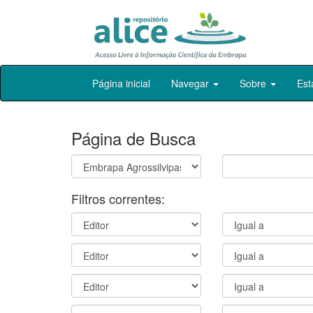
Skip
Página inicial
Navegar
Sobre
Est
navigation
Página de Busca
Filtros correntes: