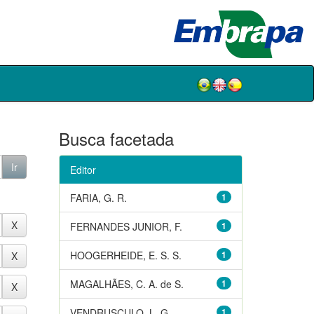
Busca facetada
Editor
FARIA, G. R.
1
FERNANDES JUNIOR, F.
1
HOOGERHEIDE, E. S. S.
1
MAGALHÃES, C. A. de S.
1
VENDRUSCULO, L. G.
1