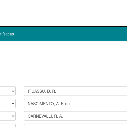
atísticas