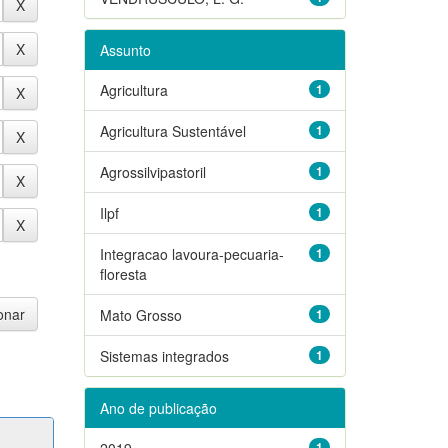
Assunto
Agricultura
1
Agricultura Sustentável
1
Agrossilvipastoril
1
Ilpf
1
Integracao lavoura-pecuaria-
1
floresta
Mato Grosso
1
Sistemas integrados
1
Ano de publicação
2019
1