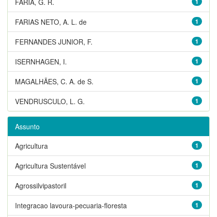
FARIA, G. R.
1
FARIAS NETO, A. L. de
1
FERNANDES JUNIOR, F.
1
ISERNHAGEN, I.
1
MAGALHÃES, C. A. de S.
1
VENDRUSCULO, L. G.
1
Assunto
Agricultura
1
Agricultura Sustentável
1
Agrossilvipastoril
1
Integracao lavoura-pecuaria-floresta
1