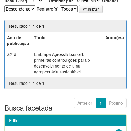
Result./Pág.
|
Ordenar por
Ordenar
Registro(s)
Resultado 1-1 de 1.
Ano de
Título
Autor(es)
publicação
2019
Embrapa Agrossilvipastoril:
-
primeiras contribuições para o
desenvolvimento de uma
agropecuária sustentável.
Resultado 1-1 de 1.
Anterior
1
Póximo
Busca facetada
Editor