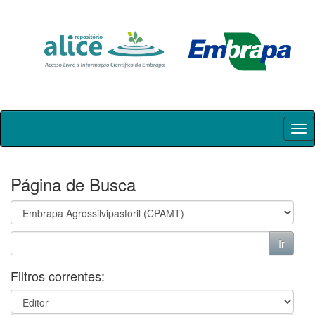
Skip
navigation
Página de Busca
Filtros correntes: