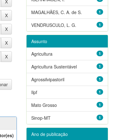
MAGALHÃES, C. A. de S.
1
VENDRUSCULO, L. G.
1
Assunto
Agricultura
1
Agricultura Sustentável
1
Agrossilvipastoril
1
Ilpf
1
Mato Grosso
1
Sinop-MT
1
Ano de publicação
tor(es)