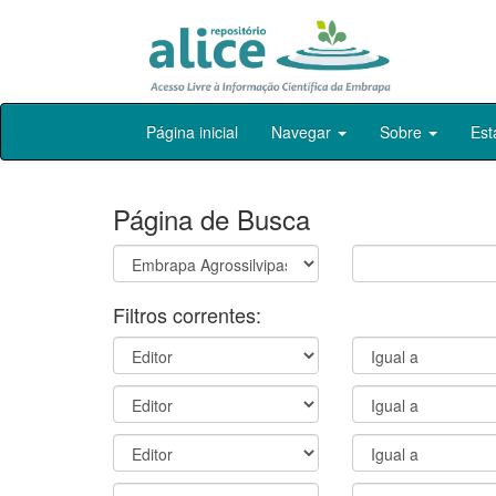
Skip
Página inicial
Navegar
Sobre
Est
navigation
Página de Busca
Filtros correntes: