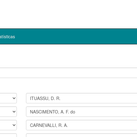
atísticas