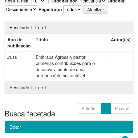
Result./Pág.
|
Ordenar por
Ordenar
Registro(s)
Resultado 1-1 de 1.
Ano de
Título
Autor(es)
publicação
2019
Embrapa Agrossilvipastoril:
-
primeiras contribuições para o
desenvolvimento de uma
agropecuária sustentável.
Resultado 1-1 de 1.
Anterior
1
Póximo
Busca facetada
Editor