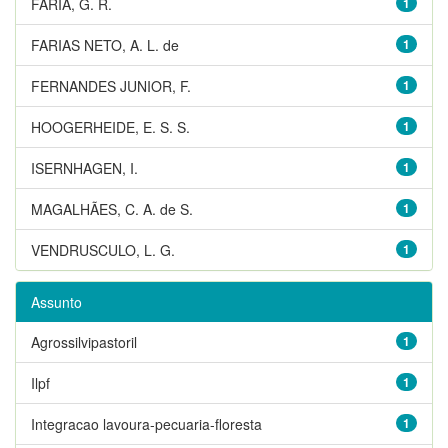
FARIA, G. R.
1
FARIAS NETO, A. L. de
1
FERNANDES JUNIOR, F.
1
HOOGERHEIDE, E. S. S.
1
ISERNHAGEN, I.
1
MAGALHÃES, C. A. de S.
1
VENDRUSCULO, L. G.
1
Assunto
Agrossilvipastoril
1
Ilpf
1
Integracao lavoura-pecuaria-floresta
1