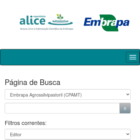
Skip
navigation
Página de Busca
Filtros correntes: