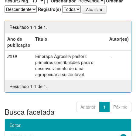
Result./Pág.
|
Ordenar por
Ordenar
Registro(s)
Resultado 1-1 de 1.
Ano de
Título
Autor(es)
publicação
2019
Embrapa Agrossilvipastoril:
-
primeiras contribuições para o
desenvolvimento de uma
agropecuária sustentável.
Resultado 1-1 de 1.
Anterior
1
Póximo
Busca facetada
Editor