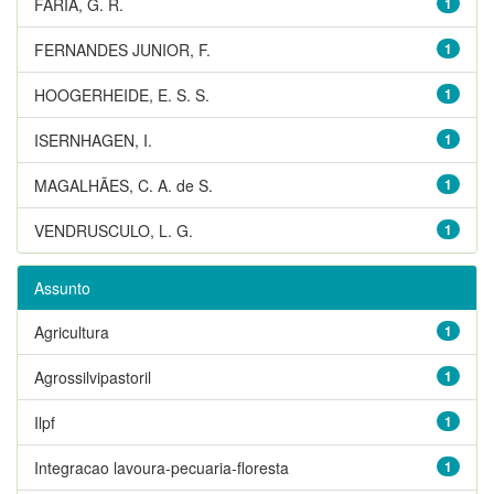
FARIA, G. R.
1
FERNANDES JUNIOR, F.
1
HOOGERHEIDE, E. S. S.
1
ISERNHAGEN, I.
1
MAGALHÃES, C. A. de S.
1
VENDRUSCULO, L. G.
1
Assunto
Agricultura
1
Agrossilvipastoril
1
Ilpf
1
Integracao lavoura-pecuaria-floresta
1