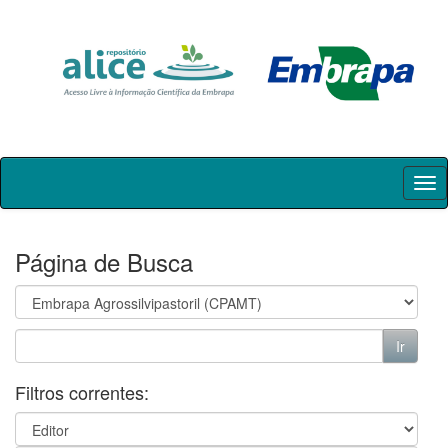
Skip
navigation
Página de Busca
Filtros correntes: