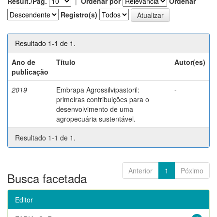
Result./Pág.
|
Ordenar por
Ordenar
Registro(s)
Resultado 1-1 de 1.
Ano de
Título
Autor(es)
publicação
2019
Embrapa Agrossilvipastoril:
-
primeiras contribuições para o
desenvolvimento de uma
agropecuária sustentável.
Resultado 1-1 de 1.
Anterior
1
Póximo
Busca facetada
Editor