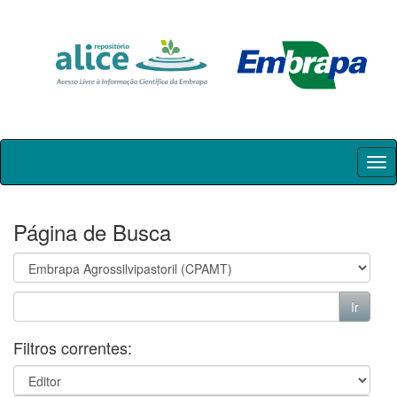
Skip
navigation
Página de Busca
Filtros correntes: