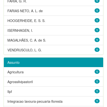
FARIA, G. R.
1
FARIAS NETO, A. L. de
1
HOOGERHEIDE, E. S. S.
1
ISERNHAGEN, I.
1
MAGALHÃES, C. A. de S.
1
VENDRUSCULO, L. G.
1
Assunto
Agricultura
1
Agrossilvipastoril
1
Ilpf
1
Integracao lavoura-pecuaria-floresta
1