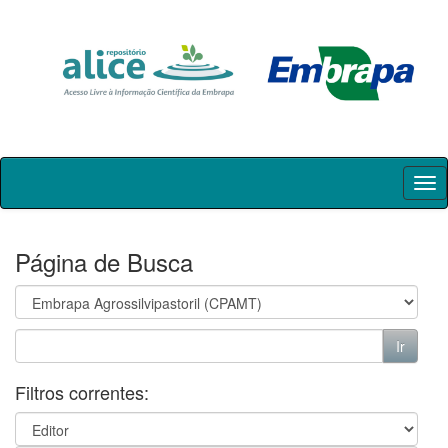
Skip
navigation
Página de Busca
Filtros correntes: