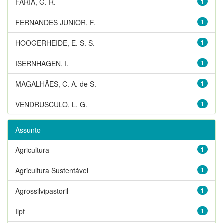
FARIA, G. R.
1
FERNANDES JUNIOR, F.
1
HOOGERHEIDE, E. S. S.
1
ISERNHAGEN, I.
1
MAGALHÃES, C. A. de S.
1
VENDRUSCULO, L. G.
1
Assunto
Agricultura
1
Agricultura Sustentável
1
Agrossilvipastoril
1
Ilpf
1