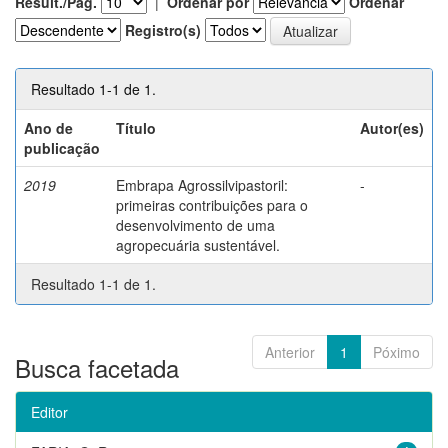
Result./Pág.
|
Ordenar por
Ordenar
Registro(s)
Resultado 1-1 de 1.
Ano de
Título
Autor(es)
publicação
2019
Embrapa Agrossilvipastoril:
-
primeiras contribuições para o
desenvolvimento de uma
agropecuária sustentável.
Resultado 1-1 de 1.
Anterior
1
Póximo
Busca facetada
Editor