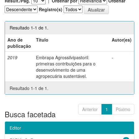
Result./Pág.
|
Ordenar por
Ordenar
Registro(s)
Resultado 1-1 de 1.
Ano de
Título
Autor(es)
publicação
2019
Embrapa Agrossilvipastoril:
-
primeiras contribuições para o
desenvolvimento de uma
agropecuária sustentável.
Resultado 1-1 de 1.
Anterior
1
Póximo
Busca facetada
Editor