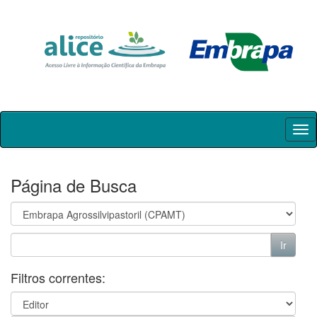
Skip
navigation
Página de Busca
Filtros correntes: