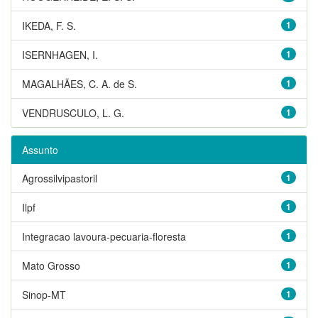
IKEDA, F. S.
1
ISERNHAGEN, I.
1
MAGALHÃES, C. A. de S.
1
VENDRUSCULO, L. G.
1
Assunto
Agrossilvipastoril
1
Ilpf
1
Integracao lavoura-pecuaria-floresta
1
Mato Grosso
1
Sinop-MT
1