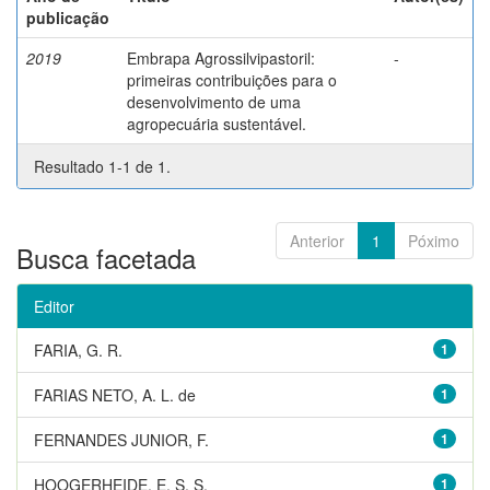
publicação
2019
Embrapa Agrossilvipastoril:
-
primeiras contribuições para o
desenvolvimento de uma
agropecuária sustentável.
Resultado 1-1 de 1.
Anterior
1
Póximo
Busca facetada
Editor
FARIA, G. R.
1
FARIAS NETO, A. L. de
1
FERNANDES JUNIOR, F.
1
HOOGERHEIDE, E. S. S.
1