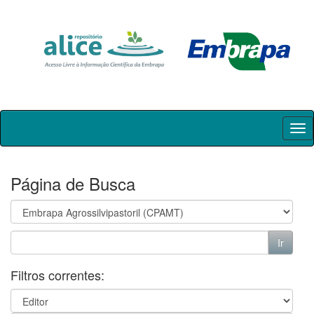
Skip
navigation
Página de Busca
Filtros correntes: