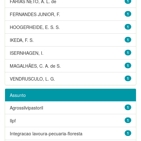
FARIAS NETO, A. L. de
1
FERNANDES JUNIOR, F.
1
HOOGERHEIDE, E. S. S.
1
IKEDA, F. S.
1
ISERNHAGEN, I.
1
MAGALHÃES, C. A. de S.
1
VENDRUSCULO, L. G.
1
Assunto
Agrossilvipastoril
1
Ilpf
1
Integracao lavoura-pecuaria-floresta
1