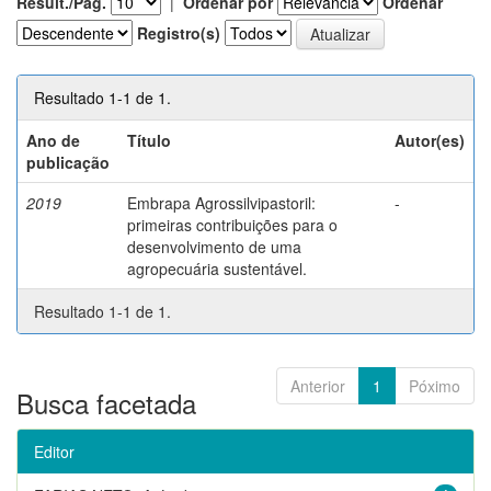
Result./Pág.
|
Ordenar por
Ordenar
Registro(s)
Resultado 1-1 de 1.
Ano de
Título
Autor(es)
publicação
2019
Embrapa Agrossilvipastoril:
-
primeiras contribuições para o
desenvolvimento de uma
agropecuária sustentável.
Resultado 1-1 de 1.
Anterior
1
Póximo
Busca facetada
Editor