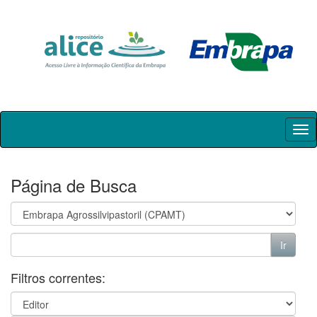
Skip
navigation
Página de Busca
Filtros correntes: