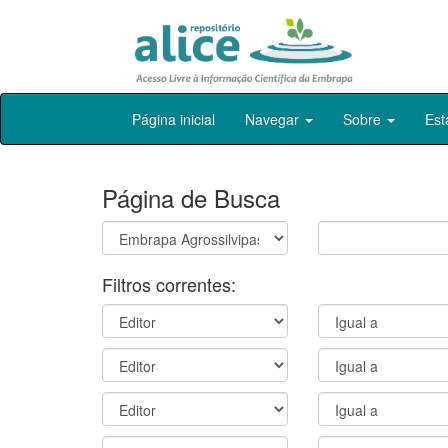
Skip
Página inicial
Navegar
Sobre
Est
navigation
Página de Busca
Filtros correntes: