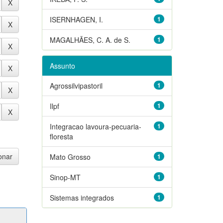
ISERNHAGEN, I.
1
MAGALHÃES, C. A. de S.
1
Assunto
Agrossilvipastoril
1
Ilpf
1
Integracao lavoura-pecuaria-
1
floresta
Mato Grosso
1
Sinop-MT
1
Sistemas integrados
1