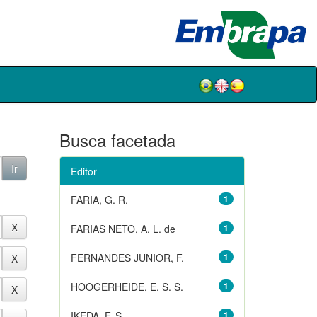
Busca facetada
Editor
FARIA, G. R.
1
FARIAS NETO, A. L. de
1
FERNANDES JUNIOR, F.
1
HOOGERHEIDE, E. S. S.
1
IKEDA, F. S.
1