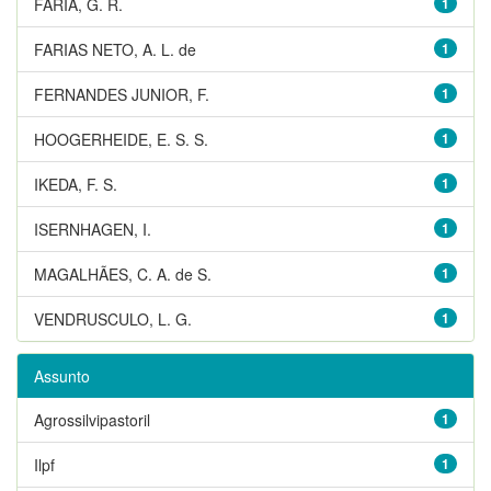
FARIA, G. R.
1
FARIAS NETO, A. L. de
1
FERNANDES JUNIOR, F.
1
HOOGERHEIDE, E. S. S.
1
IKEDA, F. S.
1
ISERNHAGEN, I.
1
MAGALHÃES, C. A. de S.
1
VENDRUSCULO, L. G.
1
Assunto
Agrossilvipastoril
1
Ilpf
1