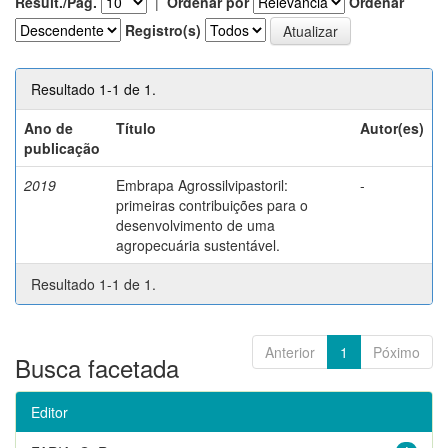
Result./Pág.
|
Ordenar por
Ordenar
Registro(s)
Resultado 1-1 de 1.
Ano de
Título
Autor(es)
publicação
2019
Embrapa Agrossilvipastoril:
-
primeiras contribuições para o
desenvolvimento de uma
agropecuária sustentável.
Resultado 1-1 de 1.
Anterior
1
Póximo
Busca facetada
Editor