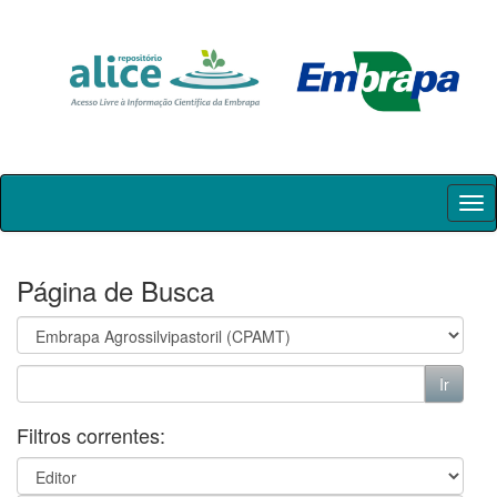
Skip
navigation
Página de Busca
Filtros correntes: